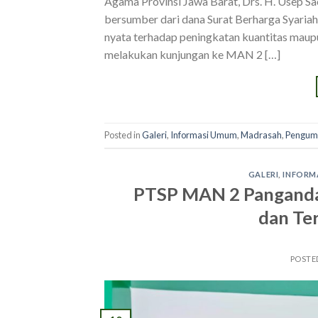
Agama Provinsi Jawa Barat, Drs. H. Usep 
bersumber dari dana Surat Berharga Syar
nyata terhadap peningkatan kuantitas maup
melakukan kunjungan ke MAN 2 […]
Posted in
Galeri
,
Informasi Umum
,
Madrasah
,
Pengu
GALERI
,
INFORM
PTSP MAN 2 Panganda
dan Te
POSTE