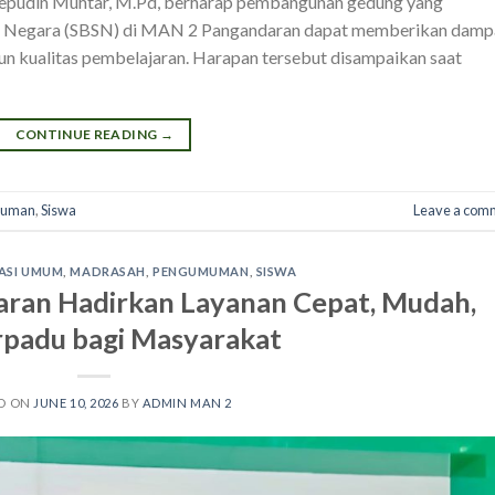
Saepudin Muhtar, M.Pd, berharap pembangunan gedung yang
iah Negara (SBSN) di MAN 2 Pangandaran dapat memberikan dam
un kualitas pembelajaran. Harapan tersebut disampaikan saat
CONTINUE READING
→
muman
,
Siswa
Leave a com
ASI UMUM
,
MADRASAH
,
PENGUMUMAN
,
SISWA
ran Hadirkan Layanan Cepat, Mudah,
rpadu bagi Masyarakat
D ON
JUNE 10, 2026
BY
ADMIN MAN 2