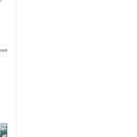
n
ment