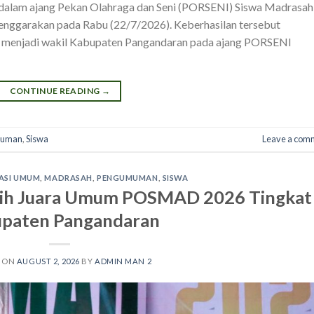
l dalam ajang Pekan Olahraga dan Seni (PORSENI) Siswa Madrasah
enggarakan pada Rabu (22/7/2026). Keberhasilan tersebut
 menjadi wakil Kabupaten Pangandaran pada ajang PORSENI
CONTINUE READING
→
muman
,
Siswa
Leave a com
ASI UMUM
,
MADRASAH
,
PENGUMUMAN
,
SISWA
ih Juara Umum POSMAD 2026 Tingkat
paten Pangandaran
D ON
AUGUST 2, 2026
BY
ADMIN MAN 2