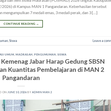
hraga dan Seni Siswa Madrasah (POSMAD) 2026 tingkat Kabupate
7/2026) di Kampus MAN 1 Pangandaran. Keberhasilan tersebut
n mengumpulkan 7 medali emas, 3 medali perak, dan 3 […]
CONTINUE READING
→
muman
,
Siswa
Leave a com
ASI UMUM
,
MADRASAH
,
PENGUMUMAN
,
SISWA
 Kemenag Jabar Harap Gedung SBSN
dan Kuantitas Pembelajaran di MAN 2
Pangandaran
D ON
JUNE 10, 2026
BY
ADMIN MAN 2