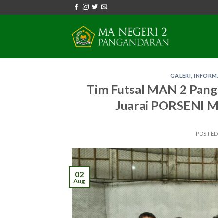
Skip
to
content
GALERI
,
INFORM
Tim Futsal MAN 2 Panga
Juarai PORSENI M
POSTE
02
Aug