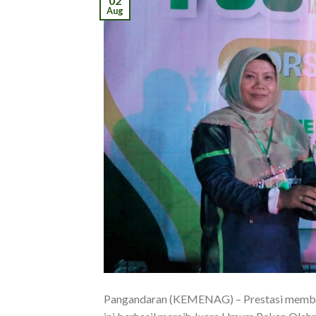
02
Aug
Pangandaran (KEMENAG) – Prestasi memba