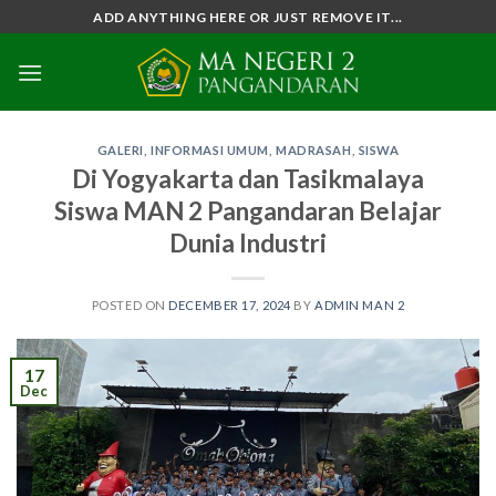
Skip
ADD ANYTHING HERE OR JUST REMOVE IT...
to
content
GALERI
,
INFORMASI UMUM
,
MADRASAH
,
SISWA
Di Yogyakarta dan Tasikmalaya
Siswa MAN 2 Pangandaran Belajar
Dunia Industri
POSTED ON
DECEMBER 17, 2024
BY
ADMIN MAN 2
17
Dec