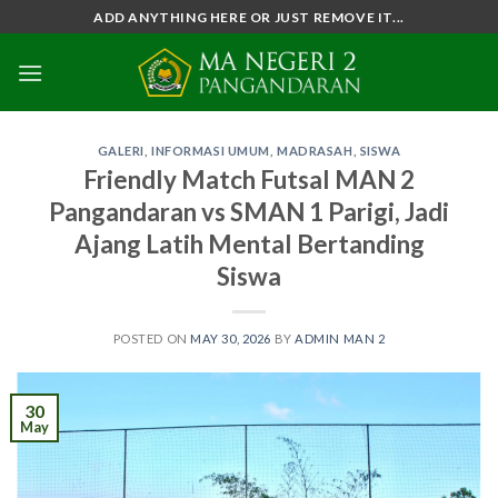
Skip
ADD ANYTHING HERE OR JUST REMOVE IT...
to
content
GALERI
,
INFORMASI UMUM
,
MADRASAH
,
SISWA
Friendly Match Futsal MAN 2
Pangandaran vs SMAN 1 Parigi, Jadi
Ajang Latih Mental Bertanding
Siswa
POSTED ON
MAY 30, 2026
BY
ADMIN MAN 2
30
May