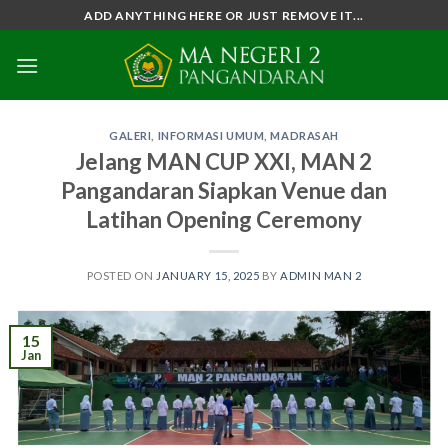
Skip
ADD ANYTHING HERE OR JUST REMOVE IT...
to
content
GALERI
,
INFORMASI UMUM
,
MADRASAH
Jelang MAN CUP XXI, MAN 2
Pangandaran Siapkan Venue dan
Latihan Opening Ceremony
POSTED ON
JANUARY 15, 2025
BY
ADMIN MAN 2
15
Jan