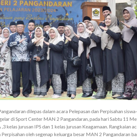
angandaran dilepas dalam acara Pelepasan dan Perpisahan siswa
gelar di Sport Center MAN 2 Pangandaran, pada hari Sabtu 11 Me
A ,3 kelas jurusan IPS dan 1 kelas jurusan Keagamaan. Rangkaian a
n Perpisahan oleh segenap keluarga besar MAN 2 Pangandaran ba