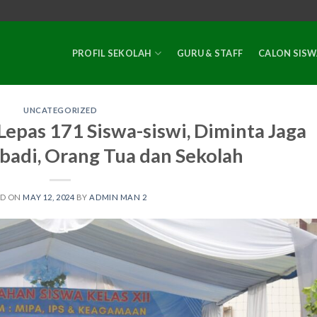
PROFIL SEKOLAH
GURU & STAFF
CALON SISW
UNCATEGORIZED
epas 171 Siswa-siswi, Diminta Jaga
badi, Orang Tua dan Sekolah
ED ON
MAY 12, 2024
BY
ADMIN MAN 2