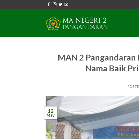
Skip
to
content
MAN 2 Pangandaran L
Nama Baik Pri
POST
12
May