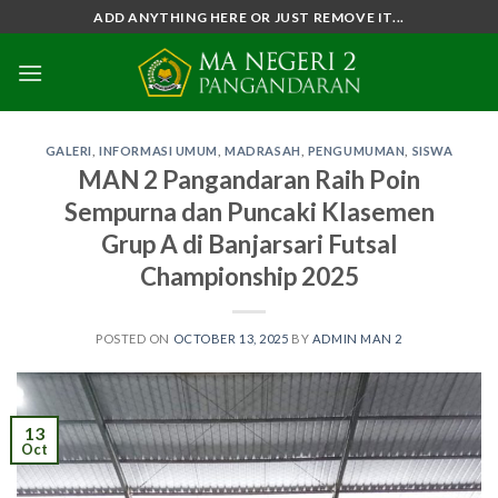
Skip
ADD ANYTHING HERE OR JUST REMOVE IT...
to
content
GALERI
,
INFORMASI UMUM
,
MADRASAH
,
PENGUMUMAN
,
SISWA
MAN 2 Pangandaran Raih Poin
Sempurna dan Puncaki Klasemen
Grup A di Banjarsari Futsal
Championship 2025
POSTED ON
OCTOBER 13, 2025
BY
ADMIN MAN 2
13
Oct