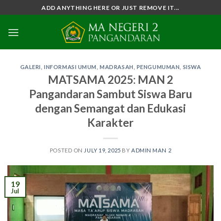
Skip
ADD ANYTHING HERE OR JUST REMOVE IT...
to
content
GALERI
,
INFORMASI UMUM
,
MADRASAH
,
PENGUMUMAN
,
SISWA
MATSAMA 2025: MAN 2
Pangandaran Sambut Siswa Baru
dengan Semangat dan Edukasi
Karakter
POSTED ON
JULY 19, 2025
BY
ADMIN MAN 2
19
Jul