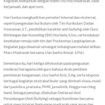
Kegiatan dilanjutkan dengan materi visi misi madrasah, salat
berjamaah, dan apel sore.
Hari kedua menghadirkan pemateri internal dan eksternal,
seperti pengenalan kurikulum oleh Tim Kurikulum Dadan
Hoeruman, S.T., pendidikan karakter anti bullying oleh Guru
Bimbingan dan Konseling (BK) Nurlaela, S.Sos, serta edukasi
kesehatan remaja oleh tim dari Puskesmas Langkaplancar.
Kegiatan juga diwarnai semangat kebangsaan melalui latihan
Mars Madrasah bersama U’an Saeful Anwar, S.Pd.I.
Sementara itu, hari ketiga difokuskan pada penguatan
moderasi beragama oleh guru bahasa Arab pembina
pembiasan keagamaan, Ucu Saeful Aziz, S.Ag, serta ekspose
berbagai kegiatan ekstrakurikuler yang diminati siswa, mulai
dari paskibra, pramuka, PMR, jurnalistik, hingga marching
band. Sebagai penutup, dilakukan Deklarasi Anti
Perundungan (Anti Bullying) sebagai komitmen bersama
untuk menciptakan lingkungan madrasah yang aman dan