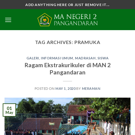
Skip
ADD ANYTHING HERE OR JUST REMOVE IT...
to
content
TAG ARCHIVES:
PRAMUKA
GALERI
,
INFORMASI UMUM
,
MADRASAH
,
SISWA
Ragam Ekstrakurikuler di MAN 2
Pangandaran
POSTED ON
MAY 1, 2020
BY
MERAMAN
01
May