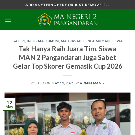
Skip
ADD ANYTHING HERE OR JUST REMOVE IT...
to
content
GALERI
,
INFORMASI UMUM
,
MADRASAH
,
PENGUMUMAN
,
SISWA
Tak Hanya Raih Juara Tim, Siswa
MAN 2 Pangandaran Juga Sabet
Gelar Top Skorer Gemasik Cup 2026
POSTED ON
MAY 12, 2026
BY
ADMIN MAN 2
12
May